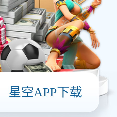
AI监控
风控预警
系统实时分析登录频率、操作路径等指标，提前
发现可疑行为并及时响应。
体育动态