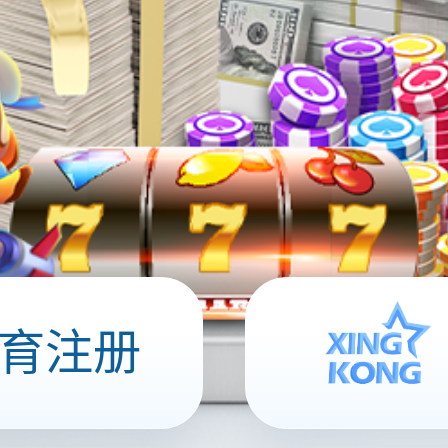
SSL加密
隔离存储
所有用户数据经开云官方端网站登录入口安全处
理，并在服务器内部分层存储隔离。
全方位赛事服务
方端网站登录入口 提供覆盖多项目的专业内容，让你随时掌握第一手