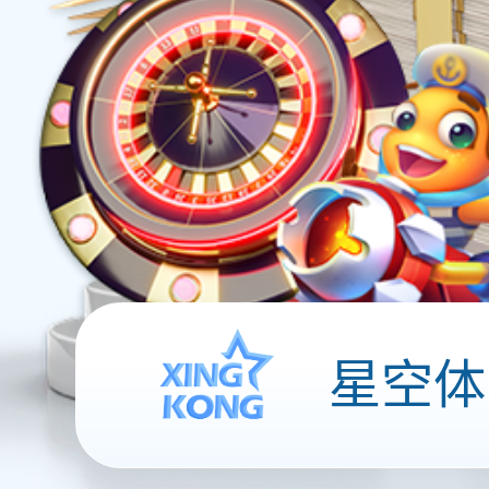
双因子验证
行为识别
通过设备指纹识别、人机验证等方式，全面阻挡
非法访问尝试。
开云官