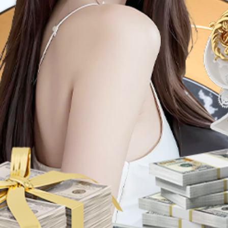
7x24小时服务
专业客服团队全年在
使用无后顾之忧。
多维安全防御模型
登录入口从多个层面构建立体式防御体系，涵盖数据传输、账户
力求为用户营造安全、稳定的使用体验。
数据加密层