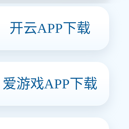
数据中心
整合历史战绩、球员状态与赛事趋势，开云官方
端网站登录入口 为专业用户提供多维度分析支
持。