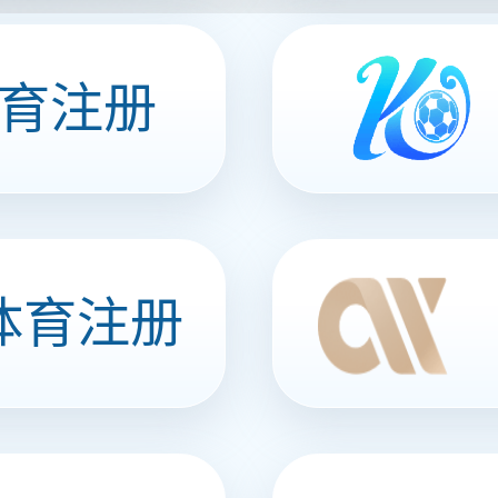
赛事解说
多语种解说覆盖国际赛事，结合战术分析与实时
解读，提升用户观赛理解深度。