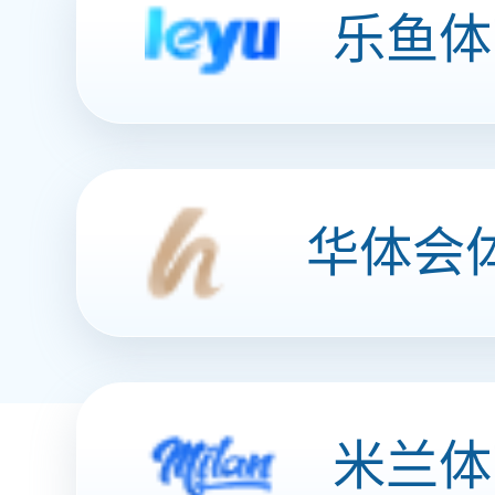
电竞频道
热门电竞赛事全覆盖，支持边看边聊功能，打造
专属电竞内容互动专区。
“完全出乎意料的好”
“设
朋友推荐的，一开始没在意，结果发
界面