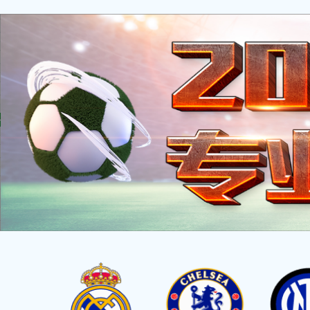
开云官方端网站登录入
体育盛事
专业平台，数据精准，
高清直播
覆盖热
聚焦足球、篮球、电竞等赛事，
每日内
极速访问
下载APP